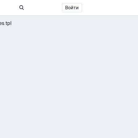
Войти
s.tpl