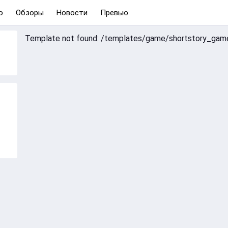
о
Обзоры
Новости
Превью
Template not found: /templates/game/shortstory_game