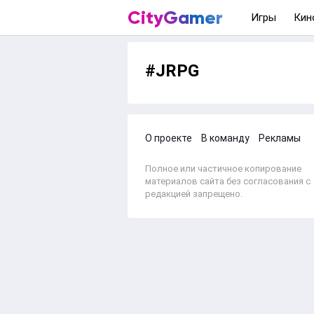
CityGamer
Игры
Кин
#JRPG
О проекте
В команду
Рекламы
Полное или частичное копирование
материалов сайта без согласования с
редакцией запрещено.