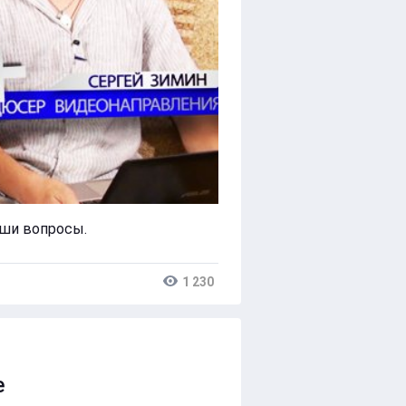
аши вопросы.
1 230
е