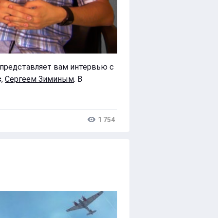
представляет вам интервью с
с
,
Сергеем Зиминым
. В
1 754