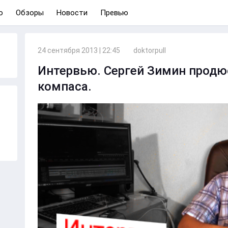
о
Обзоры
Новости
Превью
24 сентября 2013 | 22:45
doktorpull
Интервью. Сергей Зимин продю
компаса.