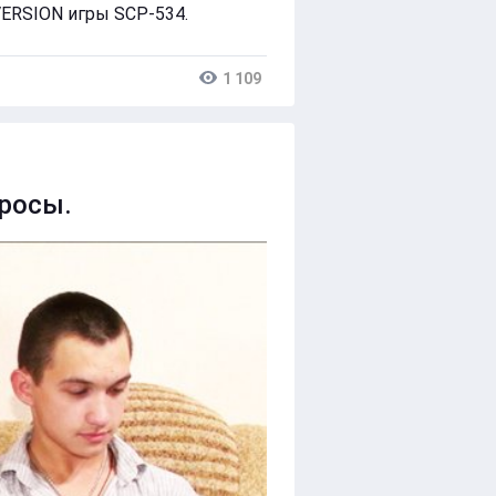
ERSION игры SCP-534.
1 109
просы.